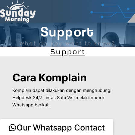
Skip
to
content
Support
What do you want to know?
Support
Cara Komplain
Komplain dapat dilakukan dengan menghubungi
Helpdesk 24/7 Lintas Satu Visi melalui nomor
Whatsapp berikut.
Our Whatsapp Contact